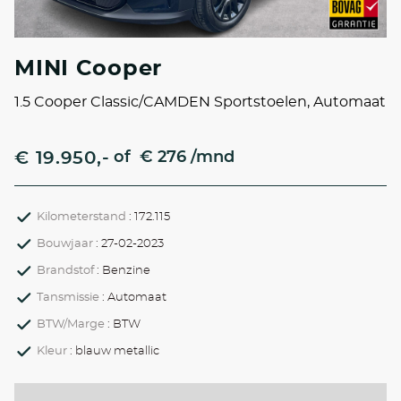
MINI Cooper
1.5 Cooper Classic/CAMDEN Sportstoelen, Automaat
€ 19.950,-
of
€ 276 /mnd
Kilometerstand
: 172.115
Bouwjaar
: 27-02-2023
Brandstof
: Benzine
Tansmissie
: Automaat
BTW/Marge
: BTW
Kleur
: blauw metallic