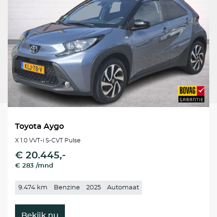
Toyota Aygo
X 1.0 VVT-i S-CVT Pulse
€ 20.445,-
€ 283 /mnd
9.474 km
Benzine
2025
Automaat
Bekijk nu