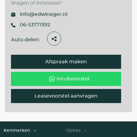
Vragen of interesse?
info@edwineger.nl
06-53771392
Auto delen:
Afspraak maken
Inruilvoorstel
Leasevoorstel aanvragen
Kenmerken
Opties