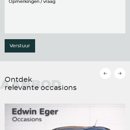
Verstuur
Ontdek
AANBOD
relevante occasions