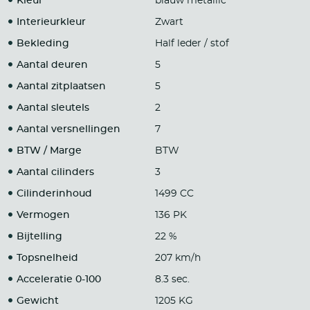
Kleur
blauw metallic
Interieurkleur
Zwart
Bekleding
Half leder / stof
Aantal deuren
5
Aantal zitplaatsen
5
Aantal sleutels
2
Aantal versnellingen
7
BTW / Marge
BTW
Aantal cilinders
3
Cilinderinhoud
1499 CC
Vermogen
136 PK
Bijtelling
22 %
Topsnelheid
207 km/h
Acceleratie 0-100
8.3 sec.
Gewicht
1205 KG