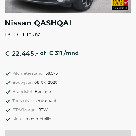
Nissan QASHQAI
1.3 DIG-T Tekna
€ 22.445,-
of
€ 311 /mnd
Kilometerstand
: 58.575
Bouwjaar
: 09-04-2020
Brandstof
: Benzine
Tansmissie
: Automaat
BTW/Marge
: BTW
Kleur
: rood metallic