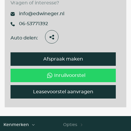
Vragen of interesse?
info@edwineger.nl
06-53771392
Auto delen:
Afspraak maken
Inruilvoorstel
Leasevoorstel aanvragen
Kenmerken
Opties