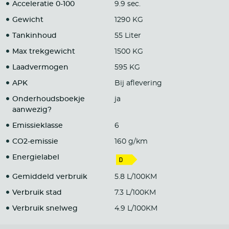
Acceleratie 0-100
9.9 sec.
Gewicht
1290 KG
Tankinhoud
55 Liter
Max trekgewicht
1500 KG
Laadvermogen
595 KG
APK
Bij aflevering
Onderhoudsboekje
ja
aanwezig?
Emissieklasse
6
CO2-emissie
160 g/km
Energielabel
Gemiddeld verbruik
5.8 L/100KM
Verbruik stad
7.3 L/100KM
Verbruik snelweg
4.9 L/100KM