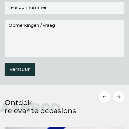
Verstuur
Ontdek
AANBOD
relevante occasions