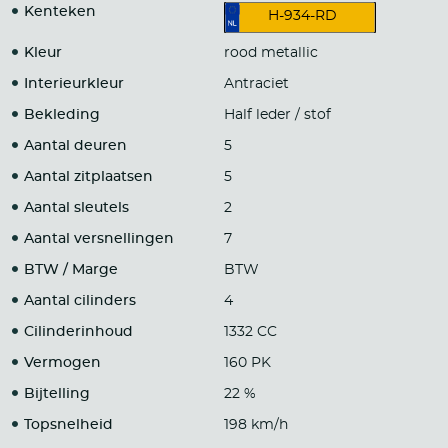
Kenteken
H-934-RD
Kleur
rood metallic
Interieurkleur
Antraciet
Bekleding
Half leder / stof
Aantal deuren
5
Aantal zitplaatsen
5
Aantal sleutels
2
Aantal versnellingen
7
BTW / Marge
BTW
Aantal cilinders
4
Cilinderinhoud
1332 CC
Vermogen
160 PK
Bijtelling
22 %
Topsnelheid
198 km/h