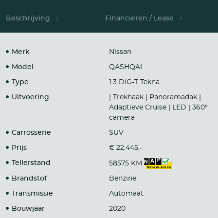
Beschrijving
Financieren / Lease
Merk
Nissan
Model
QASHQAI
Type
1.3 DIG-T Tekna
Uitvoering
| Trekhaak | Panoramadak |
Adaptieve Cruise | LED | 360°
camera
Carrosserie
SUV
Prijs
€ 22.445,-
Tellerstand
58575 KM
Brandstof
Benzine
Transmissie
Automaat
Bouwjaar
2020