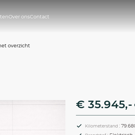
sten
Over ons
Contact
het overzicht
€ 35.945,-
: 79.68
Kilometerstand