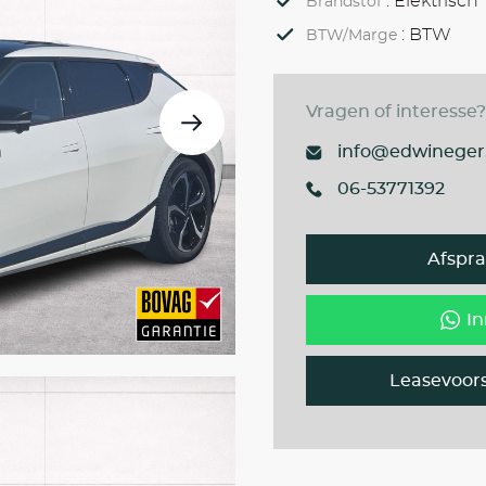
: Elektrisch
Brandstof
: BTW
BTW/Marge
Vragen of interesse?
info@edwineger.
06-53771392
Afspr
In
Leasevoor