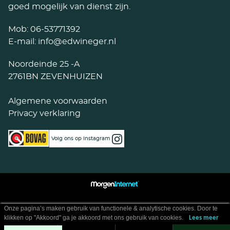
goed mogelijk van dienst zijn.
Mob:
06-53771392
E-mail:
info@edwineger.nl
Noordeinde 25 -A
2761BN ZEVENHUIZEN
Algemene voorwaarden
Privacy verklaring
Volg ons op Instagram
Onze pagina’s maken gebruik van functionele & analytische cookies. Door te
klikken op "Akkoord" ga je akkoord met ons gebruik van cookies.
Lees meer