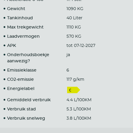
Gewicht
1090 KG
Tankinhoud
40 Liter
Max trekgewicht
1110 KG
Laadvermogen
570 KG
APK
tot 07-12-2027
Onderhoudsboekje
ja
aanwezig?
Emissieklasse
6
CO2-emissie
117 g/km
Energielabel
Gemiddeld verbruik
4.4 L/100KM
Verbruik stad
5.3 L/100KM
Verbruik snelweg
3.8 L/100KM