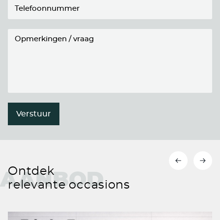
Verstuur
Ontdek
AANBOD
relevante occasions