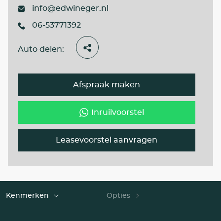
info@edwineger.nl
06-53771392
Auto delen:
Afspraak maken
Inruilvoorstel
Leasevoorstel aanvragen
Kenmerken
Opties