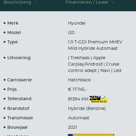
Beschrijving
Financieren / Lease
Merk
Hyundai
Model
i20
Type
1.0 T-GDI Premium MHEV
Mild Hybride Automaat
Uitvoering
| Trekhaak | Apple
Carplay/Android | Cruise
control adapt | Navi | Led
Carrosserie
Hatchback
Prijs
€ 17.745,-
Tellerstand
81394 KM
Brandstof
Hybride (Benzine)
Transmissie
Automaat
Bouwjaar
2021