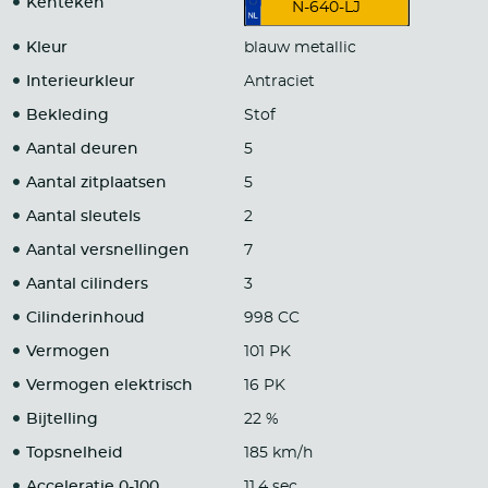
Kenteken
N-640-LJ
Kleur
blauw metallic
Interieurkleur
Antraciet
Bekleding
Stof
Aantal deuren
5
Aantal zitplaatsen
5
Aantal sleutels
2
Aantal versnellingen
7
Aantal cilinders
3
Cilinderinhoud
998 CC
Vermogen
101 PK
Vermogen elektrisch
16 PK
Bijtelling
22 %
Topsnelheid
185 km/h
Acceleratie 0-100
11.4 sec.