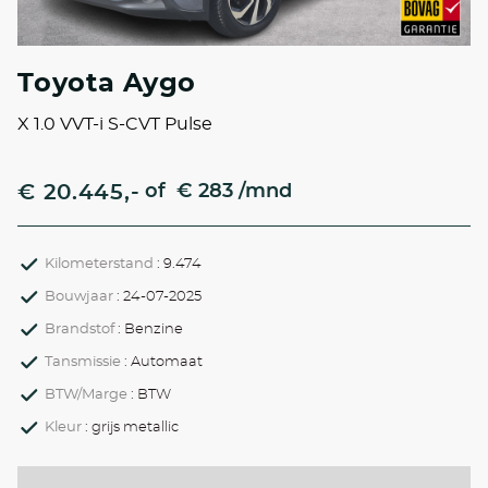
Toyota Aygo
X 1.0 VVT-i S-CVT Pulse
€ 20.445,-
of
€ 283 /mnd
Kilometerstand
: 9.474
Bouwjaar
: 24-07-2025
Brandstof
: Benzine
Tansmissie
: Automaat
BTW/Marge
: BTW
Kleur
: grijs metallic