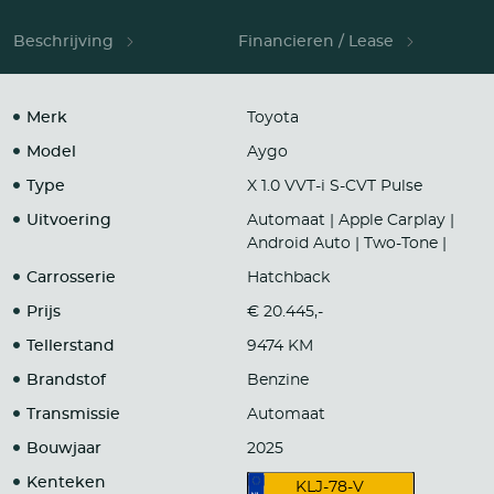
Beschrijving
Financieren / Lease
Merk
Toyota
Model
Aygo
Type
X 1.0 VVT-i S-CVT Pulse
Uitvoering
Automaat | Apple Carplay |
Android Auto | Two-Tone |
Carrosserie
Hatchback
Prijs
€ 20.445,-
Tellerstand
9474 KM
Brandstof
Benzine
Transmissie
Automaat
Bouwjaar
2025
Kenteken
KLJ-78-V