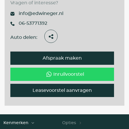
Vragen of interesse?
info@edwineger.nl
06-53771392
Auto delen:
Afspraak maken
Inruilvoorstel
Leasevoorstel aanvragen
Kenmerken
Opties