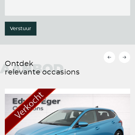
Verstuur
Ontdek
AANBOD
relevante occasions