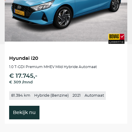
Hyundai i20
1.0 T-GDI Premium MHEV Mild Hybride Automaat
€ 17.745,-
€ 309 /mnd
81.394 km
Hybride (Benzine)
2021
Automaat
Bekijk nu